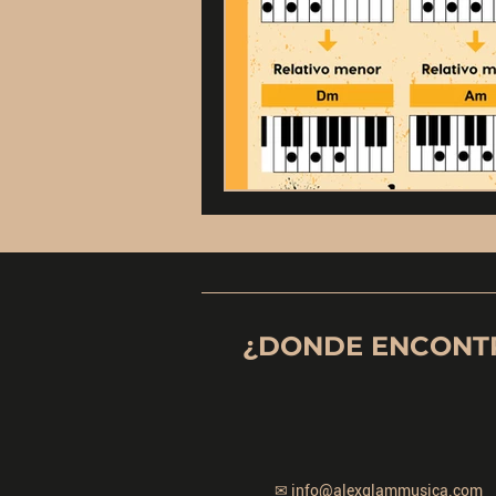
¿DONDE ENCONT
✉
info@alexglammusica.com