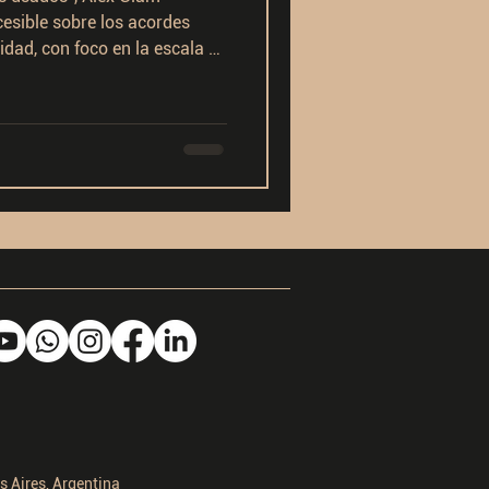
cesible sobre los acordes
dad, con foco en la escala de
lica cómo los acordes de
nante generan tensión y
ón, equiparando esa
tivo de una historia. Además,
 para descargar un PDF con
litan su uso en la práctica
 Aires, Argentina