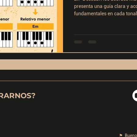
presenta una guía clara y ac
fundamentales en cada tonali
Do mayor como ejemplo. Exp
tónica, subdominante y domi
resolución en una composici
dinámica al desarrollo narra
incluye un recurso práctico
diagramas de teclado que faci
mu
RARNOS?
⚑ Buenos