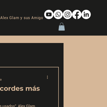
Alex Glam y sus Amigos Imaginarios
ra
acordes más
s usados”, Alex Glam