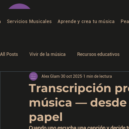
a
Servicios Musicales
Aprende y crea tu música
Pea
All Posts
Vivir de la música
Recursos educativos
Alex Glam
30 oct 2025
1 min de lectura
Transcripción pr
música — desde 
papel
Cuando uno escucha una canción y decide tra