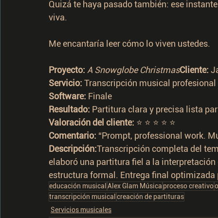
Quizá te haya pasado también: ese instante 
viva.
Me encantaría leer cómo lo viven ustedes.
Proyecto:
A Snowglobe Christmas
Cliente:
 J
Servicio:
 Transcripción musical profesional
Software:
 Finale
Resultado:
 Partitura clara y precisa lista p
Valoración del cliente:
 ⭐ ⭐ ⭐ ⭐ ⭐
Comentario:
 “Prompt, professional work. Mu
Descripción:
Transcripción completa del tem
elaboró una partitura fiel a la interpretación
estructura formal. Entrega final optimizada 
educación musical
Alex Glam Música
proceso creativo
o
transcripción musical
creación de partituras
Servicios musicales