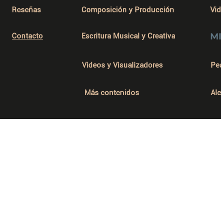
Reseñas
Composición y Producción
Vi
M
Contacto
Escritura Musical y Creativa
Videos y Visualizadores
Pe
Más contenidos
Al